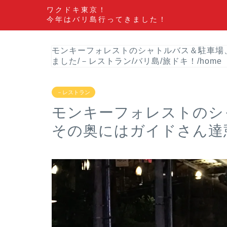
ワクドキ東京！
今年はバリ島行ってきました！
モンキーフォレストのシャトルバス＆駐車場
ました
/
－レストラン
/
バリ島
/
旅ドキ！
/
home
－レストラン
モンキーフォレストのシ
その奥にはガイドさん達