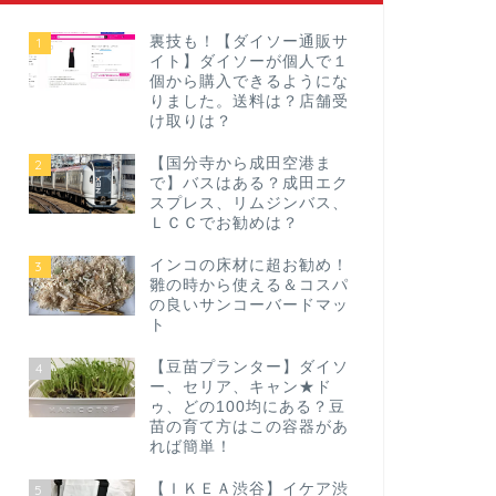
裏技も！【ダイソー通販サ
1
イト】ダイソーが個人で１
個から購入できるようにな
りました。送料は？店舗受
け取りは？
【国分寺から成田空港ま
2
で】バスはある？成田エク
スプレス、リムジンバス、
ＬＣＣでお勧めは？
インコの床材に超お勧め！
3
雛の時から使える＆コスパ
の良いサンコーバードマッ
ト
【豆苗プランター】ダイソ
4
ー、セリア、キャン★ド
ゥ、どの100均にある？豆
苗の育て方はこの容器があ
れば簡単！
【ＩＫＥＡ渋谷】イケア渋
5