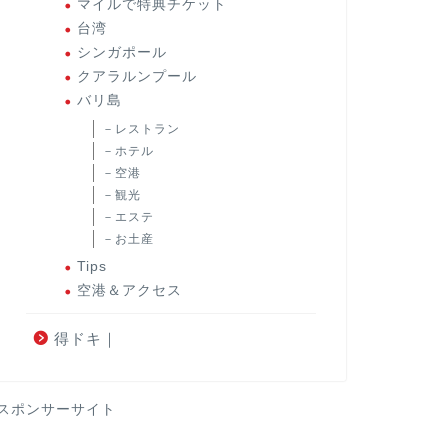
マイルで特典チケット
台湾
シンガポール
クアラルンプール
バリ島
－レストラン
－ホテル
－空港
－観光
－エステ
－お土産
Tips
空港＆アクセス
得ドキ｜
スポンサーサイト