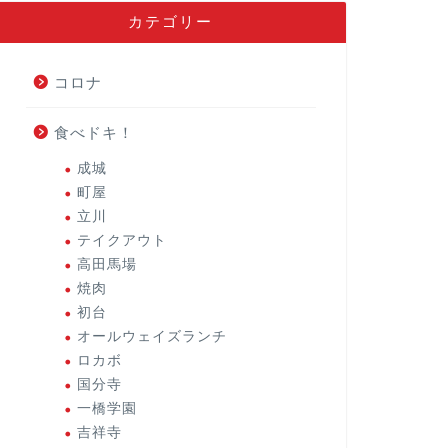
カテゴリー
コロナ
食べドキ！
成城
町屋
立川
テイクアウト
高田馬場
焼肉
初台
オールウェイズランチ
ロカボ
国分寺
一橋学園
吉祥寺