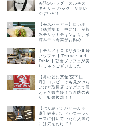
谷限定バッグ（スルキス
キャリー バッグ）が使い
やすいぞ！
【モスバーガー】ロカボ
6
（糖質制限）中には、菜摘
みテリヤキチキンより、菜
摘みモス野菜がお勧め
ホテルメトロポリタン川崎
7
ブッフェ【 Terrace and
Table 】朝食ブッフェが美
味しゅうございました
【鼻のど甜茶飴/森下仁
8
丹】コンビニでも見かけな
いけど取扱店は？どこで買
える？販売終了も奇跡の復
活！効果抜群！！
【バリ島デンパサール空
9
港】結束バンドがスーツケ
ースに付いていたら入国時
には気を付けて！！