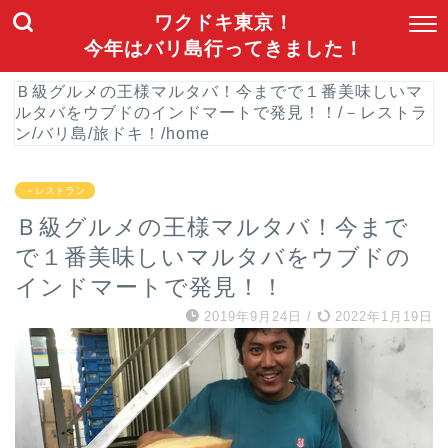
ワクドキ東京！
今年はバリ島行ってきました！
Ｂ級グルメの王様マルタバ！今までで１番美味しいマ
ルタバをウブドのインドマートで発見！！
/
－レストラ
ン
/
バリ島
/
旅ドキ！
/
home
－レストラン
Ｂ級グルメの王様マルタバ！今まで
で１番美味しいマルタバをウブドの
インドマートで発見！！
2019年9月24日
/
2022年1月19日