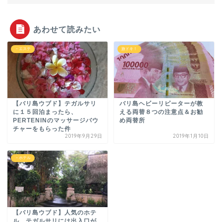
あわせて読みたい
－エステ
旅ドキ！
【バリ島ウブド】テガルサリ
バリ島ヘビーリピーターが教
に１５回泊まったら、
える両替８つの注意点＆お勧
PERTENINのマッサージバウ
め両替所
チャーをもらった件
2019年9月29日
2019年1月10日
－ホテル
【バリ島ウブド】人気のホテ
ル、テガルサリには出入口が