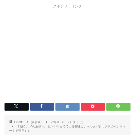
スポンサーリンク
HOME
旅ドキ！
バリ島
－レストラン
Ｂ級グルメの王様マルタバ！今までで１番美味しいマルタバをウブドのインドマ
ートで発見！！