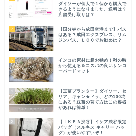
ダイソーが個人で１個から購入で
きるようになりました。送料は？
店舗受け取りは？
2
【国分寺から成田空港まで】バス
はある？成田エクスプレス、リム
ジンバス、ＬＣＣでお勧めは？
3
インコの床材に超お勧め！雛の時
から使える＆コスパの良いサンコ
ーバードマット
4
【豆苗プランター】ダイソー、セ
リア、キャン★ドゥ、どの100均
にある？豆苗の育て方はこの容器
があれば簡単！
5
【ＩＫＥＡ渋谷】イケア渋谷限定
バッグ（スルキス キャリー バッ
グ）が使いやすいぞ！