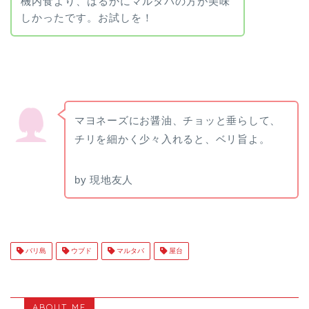
機内食より、はるかにマルタバの方が美味
しかったです。お試しを！
マヨネーズにお醤油、チョッと垂らして、
チリを細かく少々入れると、ベリ旨よ。
by 現地友人
バリ島
ウブド
マルタバ
屋台
ABOUT ME