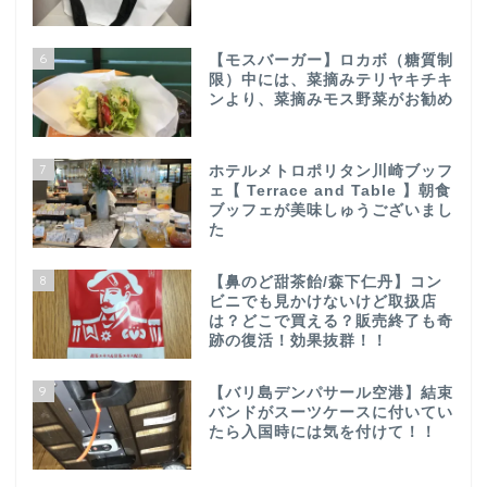
6
【モスバーガー】ロカボ（糖質制
限）中には、菜摘みテリヤキチキ
ンより、菜摘みモス野菜がお勧め
7
ホテルメトロポリタン川崎ブッフ
ェ【 Terrace and Table 】朝食
ブッフェが美味しゅうございまし
た
8
【鼻のど甜茶飴/森下仁丹】コン
ビニでも見かけないけど取扱店
は？どこで買える？販売終了も奇
跡の復活！効果抜群！！
9
【バリ島デンパサール空港】結束
バンドがスーツケースに付いてい
たら入国時には気を付けて！！