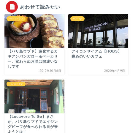
あわせて読みたい
－レストラン
バンコク
【バリ島ウブド】進化するカ
アイコンサイアム【HOBS】
キアンバンガロー＆ベーカリ
眺めのいいカフェ
ー、変わらぬお味は間違いな
しです
2019年10月6日
2020年4月9日
－レストラン
【Locavore To Go】まさ
か、バリ島ウブドでエイジン
グビーフが食べられる日が来
ようとは！