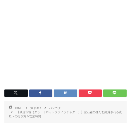
HOME
旅ドキ！
バンコク
【鉄道市場（タラートロットファイラチャダー）】宝石箱の様だと絶賛される夜
景への行き方＆営業時間