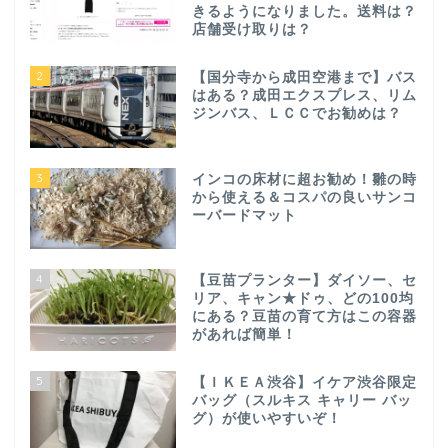
きるようになりました。送料は？
店舗受け取りは？
2
【国分寺から成田空港まで】バス
はある？成田エクスプレス、リム
ジンバス、ＬＣＣでお勧めは？
3
インコの床材に超お勧め！雛の時
から使える＆コスパの良いサンコ
ーバードマット
4
【豆苗プランター】ダイソー、セ
リア、キャン★ドゥ、どの100均
にある？豆苗の育て方はこの容器
があれば簡単！
5
【ＩＫＥＡ渋谷】イケア渋谷限定
バッグ（スルキス キャリー バッ
グ）が使いやすいぞ！