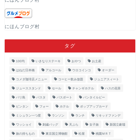
にほんブログ村
タグ
100均
いきなりステーキ
おやつ
お土産
はねだ日本橋
アルコール
ウロコインコ
オーダー
コメダ珈琲店メニュー
コーヒー飲み放題
ジュニアスィート
ジューススタンド
セール
チャンギホテル
ハスの花茶
バリ島
パスタ
パスポート
パンタイルビー
ビンタン
フォー
ホテル
ポップアップカード
ミシュラン一つ星
ランソン
ランチ
リキッドファンデ
ワッショイ
刺繍バッグ
天ぷら
女子旅
新国立劇場
旅の持ちもの
東京国立博物館
松屋
桃園ＭＲＴ