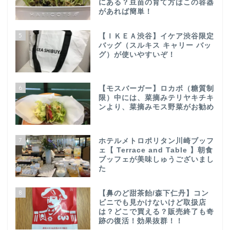
にある？豆苗の育て方はこの容器
があれば簡単！
5
【ＩＫＥＡ渋谷】イケア渋谷限定
バッグ（スルキス キャリー バッ
グ）が使いやすいぞ！
6
【モスバーガー】ロカボ（糖質制
限）中には、菜摘みテリヤキチキ
ンより、菜摘みモス野菜がお勧め
7
ホテルメトロポリタン川崎ブッフ
ェ【 Terrace and Table 】朝食
ブッフェが美味しゅうございまし
た
8
【鼻のど甜茶飴/森下仁丹】コン
ビニでも見かけないけど取扱店
は？どこで買える？販売終了も奇
跡の復活！効果抜群！！