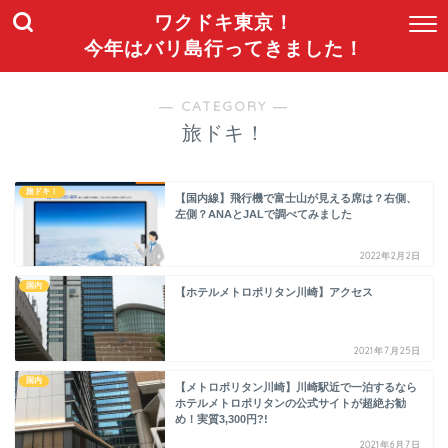
ワクドキ東京！
今年はバリ島行ってきました！
― CATEGORY ―
旅ドキ！
旅ドキ！
【国内線】飛行機で富士山が見える席は？右側、
左側？ANAとJALで調べてみました
2022年2月2日
国内
【ホテルメトロポリタン川崎】アクセス
2021年7月25日
国内
【メトロポリタン川崎】川崎駅近で一泊するなら
ホテルメトロポリタンの公式サイトが超絶お勧
め！実質3,300円?!
2021年6月7日