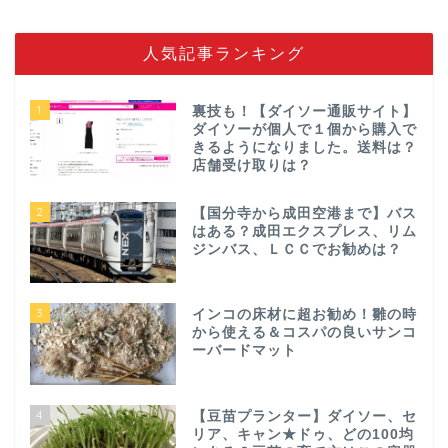
人気記事ランキング
1
裏技も！【ダイソー通販サイト】
ダイソーが個人で１個から購入で
きるようになりました。送料は？
店舗受け取りは？
2
【国分寺から成田空港まで】バス
はある？成田エクスプレス、リム
ジンバス、ＬＣＣでお勧めは？
3
インコの床材に超お勧め！雛の時
から使える＆コスパの良いサンコ
ーバードマット
4
【豆苗プランター】ダイソー、セ
リア、キャン★ドゥ、どの100均