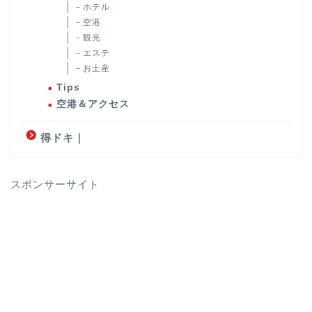
－ホテル
－空港
－観光
－エステ
－お土産
Tips
空港＆アクセス
得ドキ｜
スポンサーサイト