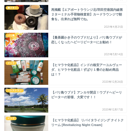
旅ドキ！
再掲載【エアポートラウンジ北/羽田空港国内線第
２ターミナル手荷物検査前】カードラウンジで朝
食を。出来れば無料でね。
2021年4月21日
バリ島
【曼荼羅かき子のウブドだより】バリ島ウブドが
恋しくなったヘビーリピーターにお勧め！
2021年3月14日
インド
【ヒマラヤ化粧品】インドの格安アーユルヴェー
ダ、ヒマラヤ化粧品！ずばり１番のお勧め商品
は！？
2020年12月26日
－レストラン
【バリ島ウブド】アンカサ閉店！ウブドヘビーリ
ピーターの皆様、大変です！！
2020年12月17日
インド
【ヒマラヤ化粧品】 リバイタライジング ナイトク
リーム [Revitalizing Night Cream]