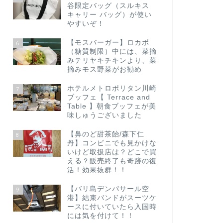
谷限定バッグ（スルキス
キャリー バッグ）が使い
やすいぞ！
【モスバーガー】ロカボ
6
（糖質制限）中には、菜摘
みテリヤキチキンより、菜
摘みモス野菜がお勧め
ホテルメトロポリタン川崎
7
ブッフェ【 Terrace and
Table 】朝食ブッフェが美
味しゅうございました
【鼻のど甜茶飴/森下仁
8
丹】コンビニでも見かけな
いけど取扱店は？どこで買
える？販売終了も奇跡の復
活！効果抜群！！
【バリ島デンパサール空
9
港】結束バンドがスーツケ
ースに付いていたら入国時
には気を付けて！！