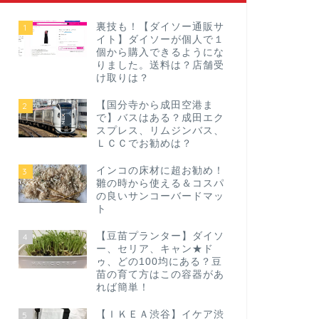
裏技も！【ダイソー通販サ
1
イト】ダイソーが個人で１
個から購入できるようにな
りました。送料は？店舗受
け取りは？
【国分寺から成田空港ま
2
で】バスはある？成田エク
スプレス、リムジンバス、
ＬＣＣでお勧めは？
インコの床材に超お勧め！
3
雛の時から使える＆コスパ
の良いサンコーバードマッ
ト
【豆苗プランター】ダイソ
4
ー、セリア、キャン★ド
ゥ、どの100均にある？豆
苗の育て方はこの容器があ
れば簡単！
【ＩＫＥＡ渋谷】イケア渋
5