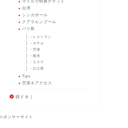
マイルで特典チケット
台湾
シンガポール
クアラルンプール
バリ島
－レストラン
－ホテル
－空港
－観光
－エステ
－お土産
Tips
空港＆アクセス
得ドキ｜
スポンサーサイト