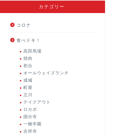
カテゴリー
コロナ
食べドキ！
高田馬場
焼肉
初台
オールウェイズランチ
成城
町屋
立川
テイクアウト
ロカボ
国分寺
一橋学園
吉祥寺