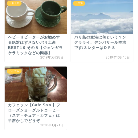
－お土産
－空港
ヘビーリピーターがお勧めす
バリ島の空港は何という？ン
る絶対はずさないバリ土産
グラライ、デンパサール空港
BEST１0 その８【ジェンガラ
です/３レターはＤＰＳ
ケラミックなどの陶器】
2019年3月28日
2019年10月15日
ベトナム
カフェソン【Cafe Sơn 】フ
ローズンヨーグルトコーヒー
（スア・チュア・カフェ）は
半溶かしでどうぞ
2020年1月21日