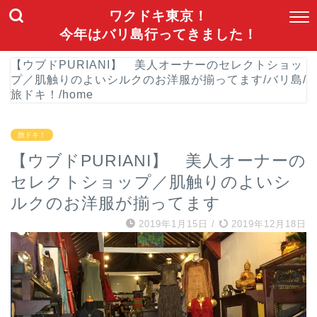
ワクドキ東京！
今年はバリ島行ってきました！
【ウブドPURIANI】 美人オーナーのセレクトショッ
プ／肌触りのよいシルクのお洋服が揃ってます
/
バリ島
/
旅ドキ！
/
home
旅ドキ！
【ウブドPURIANI】 美人オーナーの
セレクトショップ／肌触りのよいシ
ルクのお洋服が揃ってます
2019年1月15日
/
2019年12月18日