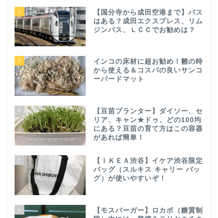
2
【国分寺から成田空港まで】バス
はある？成田エクスプレス、リム
ジンバス、ＬＣＣでお勧めは？
3
インコの床材に超お勧め！雛の時
から使える＆コスパの良いサンコ
ーバードマット
4
【豆苗プランター】ダイソー、セ
リア、キャン★ドゥ、どの100均
にある？豆苗の育て方はこの容器
があれば簡単！
5
【ＩＫＥＡ渋谷】イケア渋谷限定
バッグ（スルキス キャリー バッ
グ）が使いやすいぞ！
6
【モスバーガー】ロカボ（糖質制