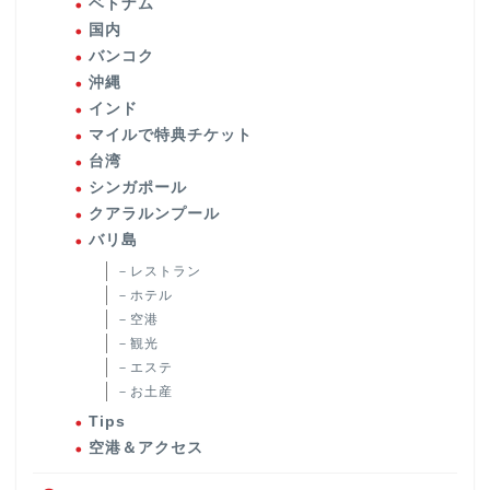
ベトナム
国内
バンコク
沖縄
インド
マイルで特典チケット
台湾
シンガポール
クアラルンプール
バリ島
－レストラン
－ホテル
－空港
－観光
－エステ
－お土産
Tips
空港＆アクセス