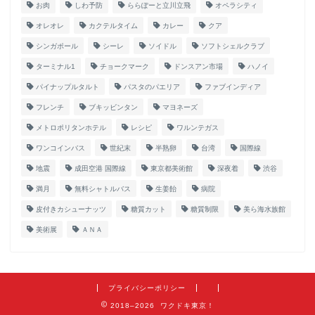
お肉
しわ予防
ららぽーと立川立飛
オペラシティ
オレオレ
カクテルタイム
カレー
クア
シンガポール
シーレ
ソイドル
ソフトシェルクラブ
ターミナル1
チョークマーク
ドンスアン市場
ハノイ
パイナップルタルト
パスタのパエリア
ファブインディア
フレンチ
ブキッビンタン
マヨネーズ
メトロポリタンホテル
レシピ
ワルンテガス
ワンコインバス
世紀末
半熟卵
台湾
国際線
地震
成田空港 国際線
東京都美術館
深夜着
渋谷
満月
無料シャトルバス
生姜飴
病院
皮付きカシューナッツ
糖質カット
糖質制限
美ら海水族館
美術展
ＡＮＡ
プライバシーポリシー
2018–2026 ワクドキ東京！