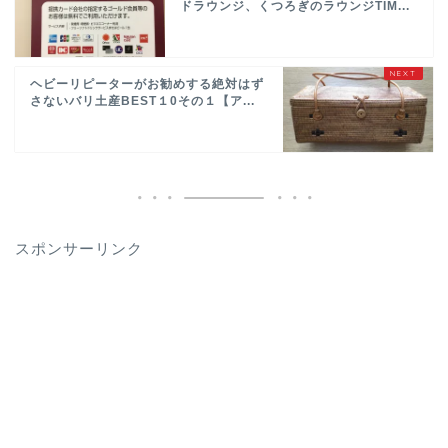
ドラウンジ、くつろぎのラウンジTIM...
ヘビーリピーターがお勧めする絶対はず
さないバリ土産BEST１0その１【ア...
スポンサーリンク