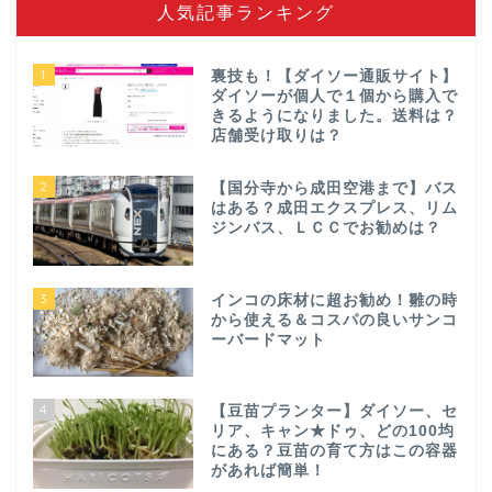
人気記事ランキング
1
裏技も！【ダイソー通販サイト】
ダイソーが個人で１個から購入で
きるようになりました。送料は？
店舗受け取りは？
2
【国分寺から成田空港まで】バス
はある？成田エクスプレス、リム
ジンバス、ＬＣＣでお勧めは？
3
インコの床材に超お勧め！雛の時
から使える＆コスパの良いサンコ
ーバードマット
4
【豆苗プランター】ダイソー、セ
リア、キャン★ドゥ、どの100均
にある？豆苗の育て方はこの容器
があれば簡単！