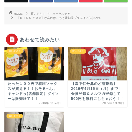
HOME
買いドキ！
オーラルケア
【ＫＩＳＳ ＹＯＵ】があれば、もう電動歯ブラシはいらないね。
あわせて読みたい
買いドキ！
買いドキ！
たった１００円で着圧ソック
【森下仁丹鼻のど甜茶飴】
スが買える！？おそるべし、
2019年4月15日（月）まで！
キャンドゥ(店舗限定）ダイソ
会員登録＆メルマガ登録して
ーは販売終了？！
500円を無料にしちゃおう！！
2018年7月30日
2019年3月30日
買いドキ！