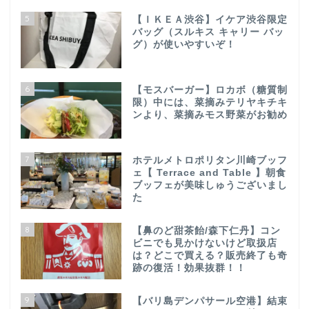
5
【ＩＫＥＡ渋谷】イケア渋谷限定
バッグ（スルキス キャリー バッ
グ）が使いやすいぞ！
6
【モスバーガー】ロカボ（糖質制
限）中には、菜摘みテリヤキチキ
ンより、菜摘みモス野菜がお勧め
7
ホテルメトロポリタン川崎ブッフ
ェ【 Terrace and Table 】朝食
ブッフェが美味しゅうございまし
た
8
【鼻のど甜茶飴/森下仁丹】コン
ビニでも見かけないけど取扱店
は？どこで買える？販売終了も奇
跡の復活！効果抜群！！
9
【バリ島デンパサール空港】結束