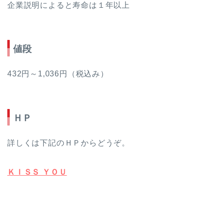
企業説明によると寿命は１年以上
値段
432円～1,036円（税込み）
ＨＰ
詳しくは下記のＨＰからどうぞ。
ＫＩＳＳ ＹＯＵ