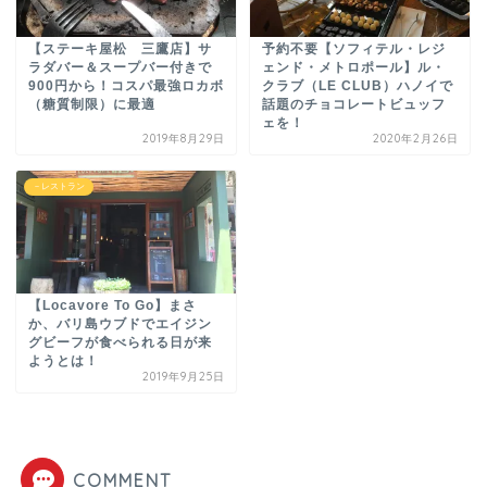
【ステーキ屋松 三鷹店】サ
予約不要【ソフィテル・レジ
ラダバー＆スープバー付きで
ェンド・メトロポール】ル・
900円から！コスパ最強ロカボ
クラブ（LE CLUB）ハノイで
（糖質制限）に最適
話題のチョコレートビュッフ
ェを！
2019年8月29日
2020年2月26日
－レストラン
【Locavore To Go】まさ
か、バリ島ウブドでエイジン
グビーフが食べられる日が来
ようとは！
2019年9月25日
COMMENT