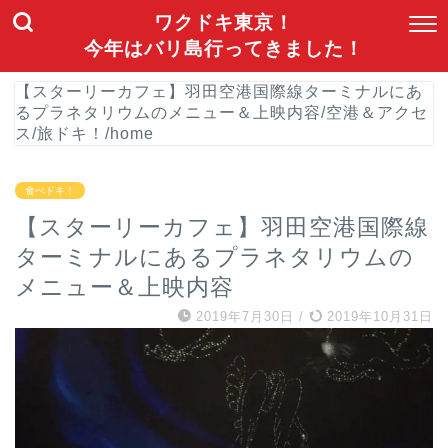
ワクドキ東京！
今年はバリ島行ってきました！
【スターリーカフェ】羽田空港国際線ターミナルにあ
るプラネタリウムのメニュー＆上映内容
/
空港＆アクセ
ス
/
旅ドキ！
/
home
食べドキ！
【スターリーカフェ】羽田空港国際線
ターミナルにあるプラネタリウムの
メニュー＆上映内容
2019年7月30日
/
2019年10月31日