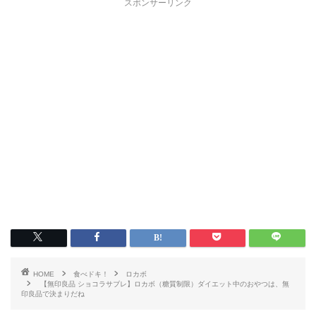
スポンサーリンク
HOME
食べドキ！
ロカボ
【無印良品 ショコラサブレ】ロカボ（糖質制限）ダイエット中のおやつは、無
印良品で決まりだね