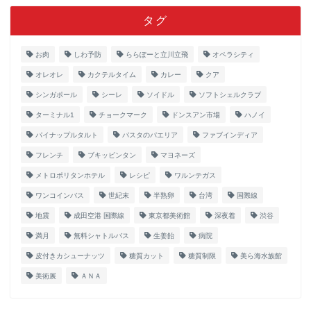
タグ
お肉
しわ予防
ららぽーと立川立飛
オペラシティ
オレオレ
カクテルタイム
カレー
クア
シンガポール
シーレ
ソイドル
ソフトシェルクラブ
ターミナル1
チョークマーク
ドンスアン市場
ハノイ
パイナップルタルト
パスタのパエリア
ファブインディア
フレンチ
ブキッビンタン
マヨネーズ
メトロポリタンホテル
レシピ
ワルンテガス
ワンコインバス
世紀末
半熟卵
台湾
国際線
地震
成田空港 国際線
東京都美術館
深夜着
渋谷
満月
無料シャトルバス
生姜飴
病院
皮付きカシューナッツ
糖質カット
糖質制限
美ら海水族館
美術展
ＡＮＡ