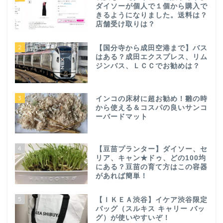
ダイソーが個人で１個から購入で
きるようになりました。送料は？
店舗受け取りは？
2
【国分寺から成田空港まで】バス
はある？成田エクスプレス、リム
ジンバス、ＬＣＣでお勧めは？
3
インコの床材に超お勧め！雛の時
から使える＆コスパの良いサンコ
ーバードマット
4
【豆苗プランター】ダイソー、セ
リア、キャン★ドゥ、どの100均
にある？豆苗の育て方はこの容器
があれば簡単！
5
【ＩＫＥＡ渋谷】イケア渋谷限定
バッグ（スルキス キャリー バッ
グ）が使いやすいぞ！