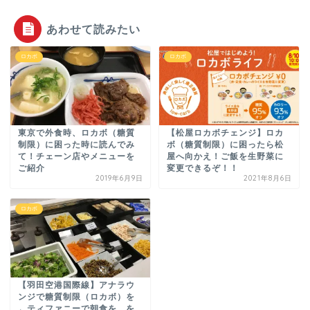
あわせて読みたい
ロカボ
ロカボ
東京で外食時、ロカボ（糖質
【松屋ロカボチェンジ】ロカ
制限）に困った時に読んでみ
ボ（糖質制限）に困ったら松
て！チェーン店やメニューを
屋へ向かえ！ご飯を生野菜に
ご紹介
変更できるぞ！！
2019年6月9日
2021年8月6日
ロカボ
【羽田空港国際線】アナラウ
ンジで糖質制限（ロカボ）を
←ティファニーで朝食を、を