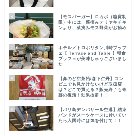
6
【モスバーガー】ロカボ（糖質制
限）中には、菜摘みテリヤキチキ
ンより、菜摘みモス野菜がお勧め
7
ホテルメトロポリタン川崎ブッフ
ェ【 Terrace and Table 】朝食
ブッフェが美味しゅうございまし
た
8
【鼻のど甜茶飴/森下仁丹】コン
ビニでも見かけないけど取扱店
は？どこで買える？販売終了も奇
跡の復活！効果抜群！！
9
【バリ島デンパサール空港】結束
バンドがスーツケースに付いてい
たら入国時には気を付けて！！