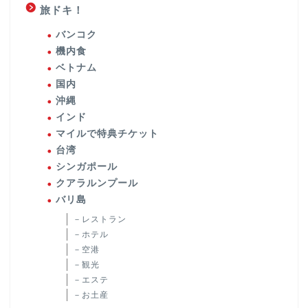
旅ドキ！
バンコク
機内食
ベトナム
国内
沖縄
インド
マイルで特典チケット
台湾
シンガポール
クアラルンプール
バリ島
－レストラン
－ホテル
－空港
－観光
－エステ
－お土産