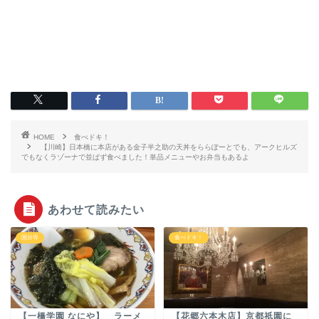
HOME
食べドキ！
【川崎】日本橋に本店がある金子半之助の天丼をららぽーとでも、アークヒルズ
でもなくラゾーナで並ばず食べました！単品メニューやお弁当もあるよ
あわせて読みたい
国分寺
食べドキ！
【一橋学園 なにや】 ラーメ
【花郷六本木店】京都祇園に