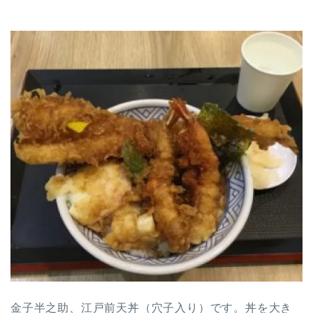
金子半之助、江戸前天丼（穴子入り）です。丼を大き