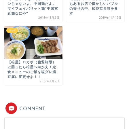
ンじゃないよ、中国麺だよ。
もあるお店で懐かしいバブル
マイフェイバリット麺“中国宮
の香りの中、松花堂弁当を食
廷麺なにや”
す
2018年11月2日
2019年11月15日
ロカボ
【松屋】ロカボ（糖質制限）
に困ったら松屋へ向かえ！定
食メニューのご飯を塩ダレ湯
豆腐に変更せよ！！
2019年4月9日
COMMENT