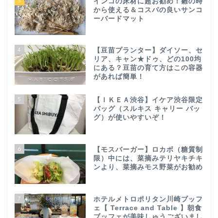
3
インコの床材に超お勧め！雛の時
から使える＆コスパの良いサンコ
ーバードマット
4
【豆苗プランター】ダイソー、セ
リア、キャン★ドゥ、どの100均
にある？豆苗の育て方はこの容器
があれば簡単！
5
【ＩＫＥＡ渋谷】イケア渋谷限定
バッグ（スルキス キャリー バッ
グ）が使いやすいぞ！
6
【モスバーガー】ロカボ（糖質制
限）中には、菜摘みテリヤキチキ
ンより、菜摘みモス野菜がお勧め
7
ホテルメトロポリタン川崎ブッフ
ェ【 Terrace and Table 】朝食
ブッフェが美味しゅうございまし