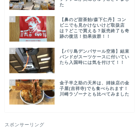
た
8
【鼻のど甜茶飴/森下仁丹】コン
ビニでも見かけないけど取扱店
は？どこで買える？販売終了も奇
跡の復活！効果抜群！！
9
【バリ島デンパサール空港】結束
バンドがスーツケースに付いてい
たら入国時には気を付けて！！
10
金子半之助の天丼は、姉妹店の金
子屋(吉祥寺)でも食べられます！
川崎ラゾーナとも比べてみました
スポンサーリング