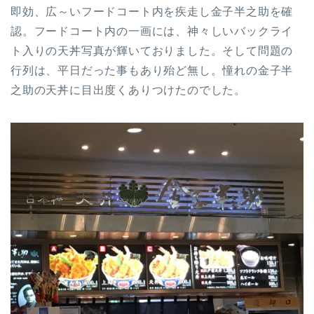
即効、広～いフードコート内を疾走し金子半之助を確
認。フードコート内の一画には、神々しいバックライ
ト入りの天丼写真が輝いておりました。そして問題の
行列は、平日だった事もあり殆ど無し。憧れの金子半
之助の天丼に目出度くありつけたのでした。