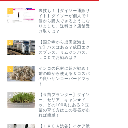
裏技も！【ダイソー通販サ
1
イト】ダイソーが個人で１
個から購入できるようにな
りました。送料は？店舗受
け取りは？
【国分寺から成田空港ま
2
で】バスはある？成田エク
スプレス、リムジンバス、
ＬＣＣでお勧めは？
インコの床材に超お勧め！
3
雛の時から使える＆コスパ
の良いサンコーバードマッ
ト
【豆苗プランター】ダイソ
4
ー、セリア、キャン★ド
ゥ、どの100均にある？豆
苗の育て方はこの容器があ
れば簡単！
【ＩＫＥＡ渋谷】イケア渋
5