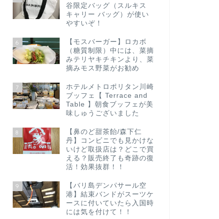
谷限定バッグ（スルキス
キャリー バッグ）が使い
やすいぞ！
【モスバーガー】ロカボ
6
（糖質制限）中には、菜摘
みテリヤキチキンより、菜
摘みモス野菜がお勧め
ホテルメトロポリタン川崎
7
ブッフェ【 Terrace and
Table 】朝食ブッフェが美
味しゅうございました
【鼻のど甜茶飴/森下仁
8
丹】コンビニでも見かけな
いけど取扱店は？どこで買
える？販売終了も奇跡の復
活！効果抜群！！
【バリ島デンパサール空
9
港】結束バンドがスーツケ
ースに付いていたら入国時
には気を付けて！！