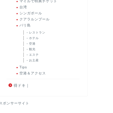
マイルで特典チケット
台湾
シンガポール
クアラルンプール
バリ島
－レストラン
－ホテル
－空港
－観光
－エステ
－お土産
Tips
空港＆アクセス
得ドキ｜
スポンサーサイト