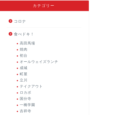
カテゴリー
コロナ
食べドキ！
高田馬場
焼肉
初台
オールウェイズランチ
成城
町屋
立川
テイクアウト
ロカボ
国分寺
一橋学園
吉祥寺