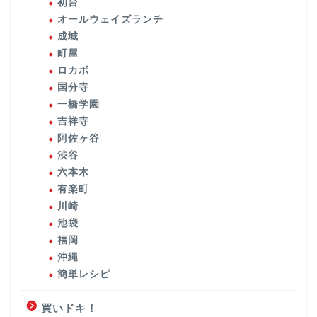
初台
オールウェイズランチ
成城
町屋
ロカボ
国分寺
一橋学園
吉祥寺
阿佐ヶ谷
渋谷
六本木
有楽町
川崎
池袋
福岡
沖縄
簡単レシピ
買いドキ！