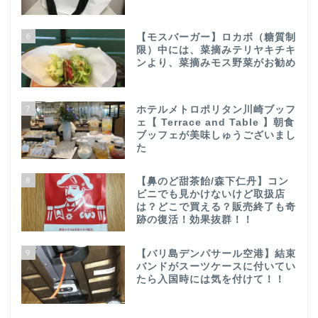
6
【モスバーガー】ロカボ（糖質制
限）中には、菜摘みテリヤキチキ
ンより、菜摘みモス野菜がお勧め
7
ホテルメトロポリタン川崎ブッフ
ェ【 Terrace and Table 】朝食
ブッフェが美味しゅうございまし
た
8
【鼻のど甜茶飴/森下仁丹】コン
ビニでも見かけないけど取扱店
は？どこで買える？販売終了も奇
跡の復活！効果抜群！！
9
【バリ島デンパサール空港】結束
バンドがスーツケースに付いてい
たら入国時には気を付けて！！