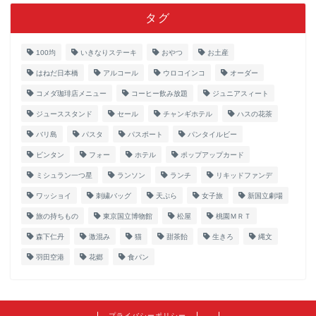
タグ
100均
いきなりステーキ
おやつ
お土産
はねだ日本橋
アルコール
ウロコインコ
オーダー
コメダ珈琲店メニュー
コーヒー飲み放題
ジュニアスィート
ジューススタンド
セール
チャンギホテル
ハスの花茶
バリ島
パスタ
パスポート
パンタイルビー
ビンタン
フォー
ホテル
ポップアップカード
ミシュラン一つ星
ランソン
ランチ
リキッドファンデ
ワッショイ
刺繍バッグ
天ぷら
女子旅
新国立劇場
旅の持ちもの
東京国立博物館
松屋
桃園ＭＲＴ
森下仁丹
激混み
猫
甜茶飴
生きろ
縄文
羽田空港
花郷
食パン
プライバシーポリシー