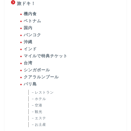
旅ドキ！
機内食
ベトナム
国内
バンコク
沖縄
インド
マイルで特典チケット
台湾
シンガポール
クアラルンプール
バリ島
－レストラン
－ホテル
－空港
－観光
－エステ
－お土産