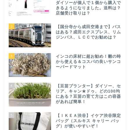
ダイソーが個人で１個から購入で
きるようになりました。送料は？
店舗受け取りは？
2
【国分寺から成田空港まで】バス
はある？成田エクスプレス、リム
ジンバス、ＬＣＣでお勧めは？
3
インコの床材に超お勧め！雛の時
から使える＆コスパの良いサンコ
ーバードマット
4
【豆苗プランター】ダイソー、セ
リア、キャン★ドゥ、どの100均
にある？豆苗の育て方はこの容器
があれば簡単！
5
【ＩＫＥＡ渋谷】イケア渋谷限定
バッグ（スルキス キャリー バッ
グ）が使いやすいぞ！