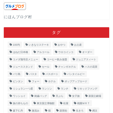
にほんブログ村
タグ
100均
いきなりステーキ
おやつ
お土産
はねだ日本橋
アルコール
ウロコインコ
オーダー
コメダ珈琲店メニュー
コーヒー飲み放題
ジュニアスィート
ジューススタンド
セール
チャンギホテル
ハスの花茶
バリ島
パスタ
パスポート
パンタイルビー
ビンタン
フォー
ホテル
ポップアップカード
ミシュラン一つ星
ランソン
ランチ
リキッドファンデ
ワッショイ
刺繍バッグ
天ぷら
女子旅
新国立劇場
旅の持ちもの
東京国立博物館
松屋
桃園ＭＲＴ
森下仁丹
激混み
猫
甜茶飴
生きろ
縄文