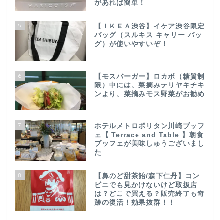
があれば簡単！
5
【ＩＫＥＡ渋谷】イケア渋谷限定
バッグ（スルキス キャリー バッ
グ）が使いやすいぞ！
6
【モスバーガー】ロカボ（糖質制
限）中には、菜摘みテリヤキチキ
ンより、菜摘みモス野菜がお勧め
7
ホテルメトロポリタン川崎ブッフ
ェ【 Terrace and Table 】朝食
ブッフェが美味しゅうございまし
た
8
【鼻のど甜茶飴/森下仁丹】コン
ビニでも見かけないけど取扱店
は？どこで買える？販売終了も奇
跡の復活！効果抜群！！