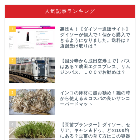
人気記事ランキング
1
裏技も！【ダイソー通販サイト】
ダイソーが個人で１個から購入で
きるようになりました。送料は？
店舗受け取りは？
2
【国分寺から成田空港まで】バス
はある？成田エクスプレス、リム
ジンバス、ＬＣＣでお勧めは？
3
インコの床材に超お勧め！雛の時
から使える＆コスパの良いサンコ
ーバードマット
4
【豆苗プランター】ダイソー、セ
リア、キャン★ドゥ、どの100均
にある？豆苗の育て方はこの容器