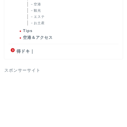
－空港
－観光
－エステ
－お土産
Tips
空港＆アクセス
得ドキ｜
スポンサーサイト