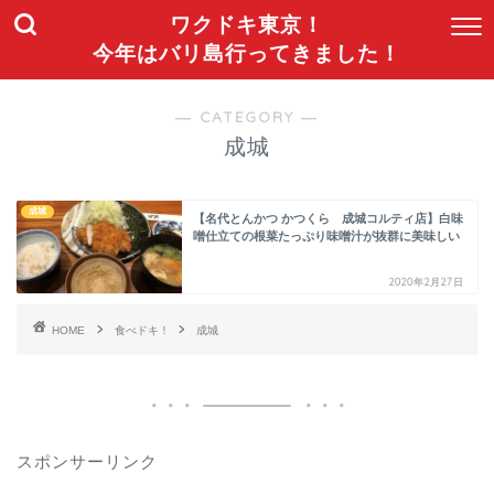
ワクドキ東京！
今年はバリ島行ってきました！
― CATEGORY ―
成城
成城
【名代とんかつ かつくら 成城コルティ店】白味
噌仕立ての根菜たっぷり味噌汁が抜群に美味しい
2020年2月27日
HOME
食べドキ！
成城
スポンサーリンク