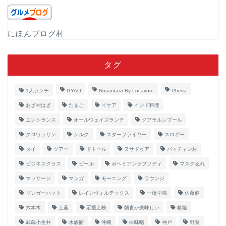
にほんブログ村
タグ
1人ランチ
GYAO
Nusantara By Locavore
Pheva
おぎやはぎ
たまご
イケア
インド料理
エントランス
オールウェイズランチ
クアラルンプール
クロワッサン
シルク
スターフライヤー
スロギー
タイ
ツアー
ドトール
ヌサドゥア
バッチャン村
ビジネスクラス
ビール
ボヘミアンラプソディ
マスク忘れ
マッサージ
マンガ
モーニング
ラウンジ
リンガーハット
レインヴォルテックス
一橋学園
佐藤健
六本木
土産
応援上映
朝食が美味しい
椿姫
武蔵小金井
水族館
沖縄
白味噌
神戸
野菜