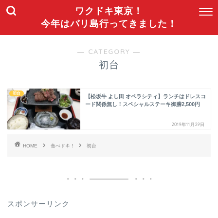
ワクドキ東京！
今年はバリ島行ってきました！
― CATEGORY ―
初台
初台
【松坂牛 よし田 オペラシティ】ランチはドレスコ
ード関係無し！スペシャルステーキ御膳2,500円
2019年11月29日
HOME
食べドキ！
初台
スポンサーリンク