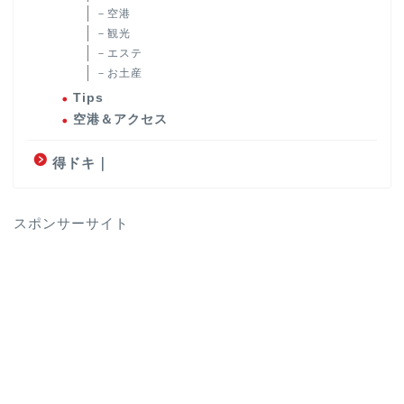
－空港
－観光
－エステ
－お土産
Tips
空港＆アクセス
得ドキ｜
スポンサーサイト