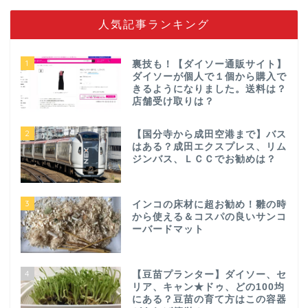
人気記事ランキング
1
裏技も！【ダイソー通販サイト】
ダイソーが個人で１個から購入で
きるようになりました。送料は？
店舗受け取りは？
2
【国分寺から成田空港まで】バス
はある？成田エクスプレス、リム
ジンバス、ＬＣＣでお勧めは？
3
インコの床材に超お勧め！雛の時
から使える＆コスパの良いサンコ
ーバードマット
4
【豆苗プランター】ダイソー、セ
リア、キャン★ドゥ、どの100均
にある？豆苗の育て方はこの容器