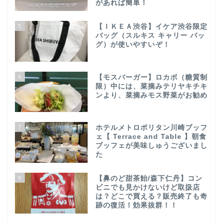
があれば簡単！
5
【ＩＫＥＡ渋谷】イケア渋谷限定
バッグ（スルキス キャリー バッ
グ）が使いやすいぞ！
6
【モスバーガー】ロカボ（糖質制
限）中には、菜摘みテリヤキチキ
ンより、菜摘みモス野菜がお勧め
7
ホテルメトロポリタン川崎ブッフ
ェ【 Terrace and Table 】朝食
ブッフェが美味しゅうございまし
た
8
【鼻のど甜茶飴/森下仁丹】コン
ビニでも見かけないけど取扱店
は？どこで買える？販売終了も奇
跡の復活！効果抜群！！