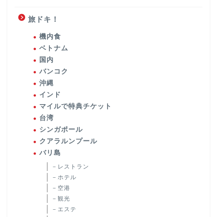
旅ドキ！
機内食
ベトナム
国内
バンコク
沖縄
インド
マイルで特典チケット
台湾
シンガポール
クアラルンプール
バリ島
－レストラン
－ホテル
－空港
－観光
－エステ