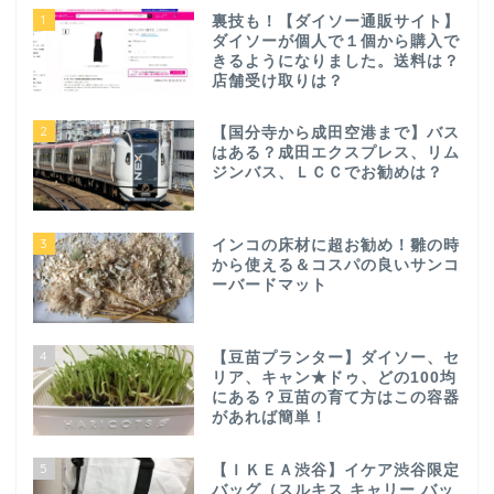
1
裏技も！【ダイソー通販サイト】
ダイソーが個人で１個から購入で
きるようになりました。送料は？
店舗受け取りは？
2
【国分寺から成田空港まで】バス
はある？成田エクスプレス、リム
ジンバス、ＬＣＣでお勧めは？
3
インコの床材に超お勧め！雛の時
から使える＆コスパの良いサンコ
ーバードマット
4
【豆苗プランター】ダイソー、セ
リア、キャン★ドゥ、どの100均
にある？豆苗の育て方はこの容器
があれば簡単！
5
【ＩＫＥＡ渋谷】イケア渋谷限定
バッグ（スルキス キャリー バッ