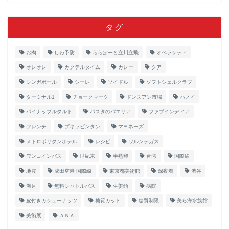
タグ
お肉
しわ予防
ららぽーと立川立飛
オペラシティ
オレオレ
カクテルタイム
カレー
クア
シンガポール
シーレ
ソイドル
ソフトシェルクラブ
ターミナル1
チョークマーク
ドンスアン市場
ハノイ
パイナップルタルト
パスタのパエリア
ファブインディア
フレンチ
ブキッビンタン
マヨネーズ
メトロポリタンホテル
レシピ
ワルンテガス
ワンコインバス
世紀末
半熟卵
台湾
国際線
地震
成田空港 国際線
東京都美術館
深夜着
渋谷
満月
無料シャトルバス
生姜飴
病院
皮付きカシューナッツ
糖質カット
糖質制限
美ら海水族館
美術展
ＡＮＡ