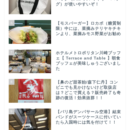
グ）が使いやすいぞ！
6
【モスバーガー】ロカボ（糖質制
限）中には、菜摘みテリヤキチキ
ンより、菜摘みモス野菜がお勧め
7
ホテルメトロポリタン川崎ブッフ
ェ【 Terrace and Table 】朝食
ブッフェが美味しゅうございまし
た
8
【鼻のど甜茶飴/森下仁丹】コン
ビニでも見かけないけど取扱店
は？どこで買える？販売終了も奇
跡の復活！効果抜群！！
9
【バリ島デンパサール空港】結束
バンドがスーツケースに付いてい
たら入国時には気を付けて！！