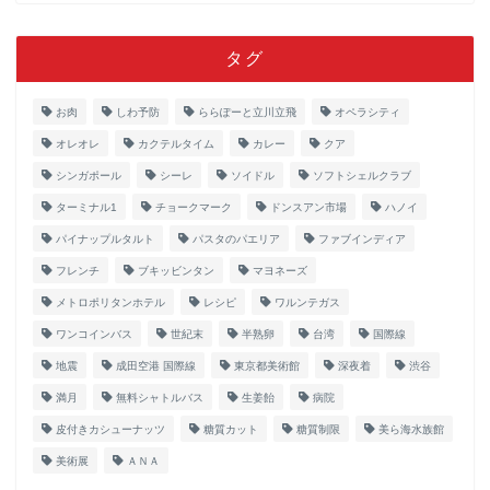
タグ
お肉
しわ予防
ららぽーと立川立飛
オペラシティ
オレオレ
カクテルタイム
カレー
クア
シンガポール
シーレ
ソイドル
ソフトシェルクラブ
ターミナル1
チョークマーク
ドンスアン市場
ハノイ
パイナップルタルト
パスタのパエリア
ファブインディア
フレンチ
ブキッビンタン
マヨネーズ
メトロポリタンホテル
レシピ
ワルンテガス
ワンコインバス
世紀末
半熟卵
台湾
国際線
地震
成田空港 国際線
東京都美術館
深夜着
渋谷
満月
無料シャトルバス
生姜飴
病院
皮付きカシューナッツ
糖質カット
糖質制限
美ら海水族館
美術展
ＡＮＡ