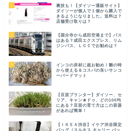
1
裏技も！【ダイソー通販サイト】
ダイソーが個人で１個から購入で
きるようになりました。送料は？
店舗受け取りは？
2
【国分寺から成田空港まで】バス
はある？成田エクスプレス、リム
ジンバス、ＬＣＣでお勧めは？
3
インコの床材に超お勧め！雛の時
から使える＆コスパの良いサンコ
ーバードマット
4
【豆苗プランター】ダイソー、セ
リア、キャン★ドゥ、どの100均
にある？豆苗の育て方はこの容器
があれば簡単！
5
【ＩＫＥＡ渋谷】イケア渋谷限定
バッグ（スルキス キャリー バッ