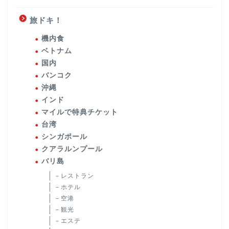
旅ドキ！
機内食
ベトナム
国内
バンコク
沖縄
インド
マイルで特典チケット
台湾
シンガポール
クアラルンプール
バリ島
－レストラン
－ホテル
－空港
－観光
－エステ