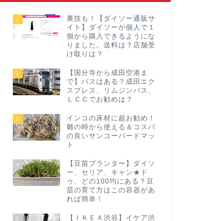
裏技も！【ダイソー通販サ
1
イト】ダイソーが個人で１
個から購入できるようにな
りました。送料は？店舗受
け取りは？
【国分寺から成田空港ま
2
で】バスはある？成田エク
スプレス、リムジンバス、
ＬＣＣでお勧めは？
インコの床材に超お勧め！
3
雛の時から使える＆コスパ
の良いサンコーバードマッ
ト
【豆苗プランター】ダイソ
4
ー、セリア、キャン★ド
ゥ、どの100均にある？豆
苗の育て方はこの容器があ
れば簡単！
【ＩＫＥＡ渋谷】イケア渋
5