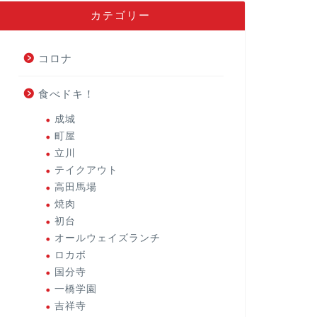
カテゴリー
コロナ
食べドキ！
成城
町屋
立川
テイクアウト
高田馬場
焼肉
初台
オールウェイズランチ
ロカボ
国分寺
一橋学園
吉祥寺