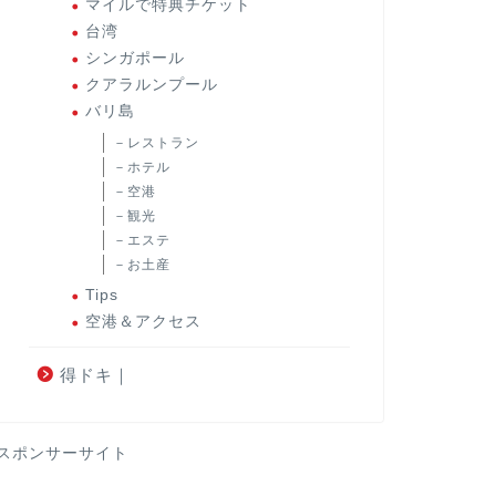
マイルで特典チケット
台湾
シンガポール
クアラルンプール
バリ島
－レストラン
－ホテル
－空港
－観光
－エステ
－お土産
Tips
空港＆アクセス
得ドキ｜
スポンサーサイト