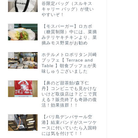
谷限定バッグ（スルキス
キャリー バッグ）が使い
やすいぞ！
【モスバーガー】ロカボ
6
（糖質制限）中には、菜摘
みテリヤキチキンより、菜
摘みモス野菜がお勧め
ホテルメトロポリタン川崎
7
ブッフェ【 Terrace and
Table 】朝食ブッフェが美
味しゅうございました
【鼻のど甜茶飴/森下仁
8
丹】コンビニでも見かけな
いけど取扱店は？どこで買
える？販売終了も奇跡の復
活！効果抜群！！
【バリ島デンパサール空
9
港】結束バンドがスーツケ
ースに付いていたら入国時
には気を付けて！！