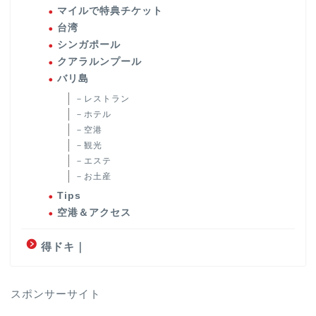
マイルで特典チケット
台湾
シンガポール
クアラルンプール
バリ島
－レストラン
－ホテル
－空港
－観光
－エステ
－お土産
Tips
空港＆アクセス
得ドキ｜
スポンサーサイト