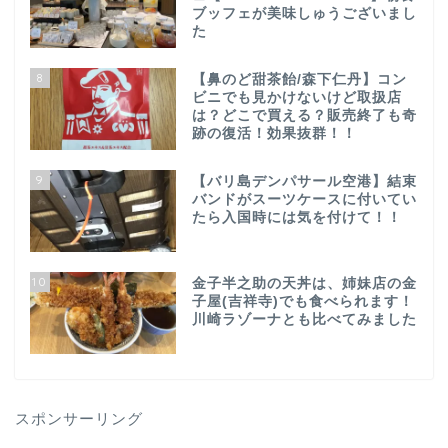
ブッフェが美味しゅうございまし
た
8
【鼻のど甜茶飴/森下仁丹】コン
ビニでも見かけないけど取扱店
は？どこで買える？販売終了も奇
跡の復活！効果抜群！！
9
【バリ島デンパサール空港】結束
バンドがスーツケースに付いてい
たら入国時には気を付けて！！
10
金子半之助の天丼は、姉妹店の金
子屋(吉祥寺)でも食べられます！
川崎ラゾーナとも比べてみました
スポンサーリング