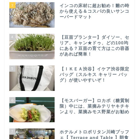
3
インコの床材に超お勧め！雛の時
から使える＆コスパの良いサンコ
ーバードマット
4
【豆苗プランター】ダイソー、セ
リア、キャン★ドゥ、どの100均
にある？豆苗の育て方はこの容器
があれば簡単！
5
【ＩＫＥＡ渋谷】イケア渋谷限定
バッグ（スルキス キャリー バッ
グ）が使いやすいぞ！
6
【モスバーガー】ロカボ（糖質制
限）中には、菜摘みテリヤキチキ
ンより、菜摘みモス野菜がお勧め
7
ホテルメトロポリタン川崎ブッフ
ェ【 Terrace and Table 】朝食