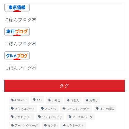
にほんブログ村
にほんブログ村
にほんブログ村
タグ
ANAパパ
SFJ
いりこ
うどん
お喋り
きらッコノート
とんかつ
にくにくバーガー
はこべ栽培
アクセサリー
アライバルビザ
アーユルベーダ
アーユルヴェーダ
インド
カヤトースト