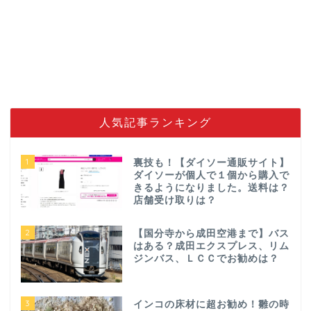
人気記事ランキング
1
裏技も！【ダイソー通販サイト】
ダイソーが個人で１個から購入で
きるようになりました。送料は？
店舗受け取りは？
2
【国分寺から成田空港まで】バス
はある？成田エクスプレス、リム
ジンバス、ＬＣＣでお勧めは？
3
インコの床材に超お勧め！雛の時