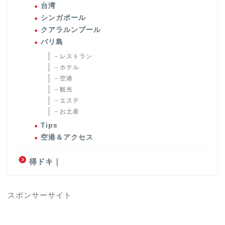
台湾
シンガポール
クアラルンプール
バリ島
－レストラン
－ホテル
－空港
－観光
－エステ
－お土産
Tips
空港＆アクセス
得ドキ｜
スポンサーサイト