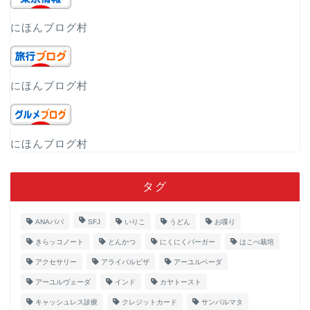
にほんブログ村
にほんブログ村
にほんブログ村
タグ
ANAパパ
SFJ
いりこ
うどん
お喋り
きらッコノート
とんかつ
にくにくバーガー
はこべ栽培
アクセサリー
アライバルビザ
アーユルベーダ
アーユルヴェーダ
インド
カヤトースト
キャッシュレス診療
クレジットカード
サンバルマタ