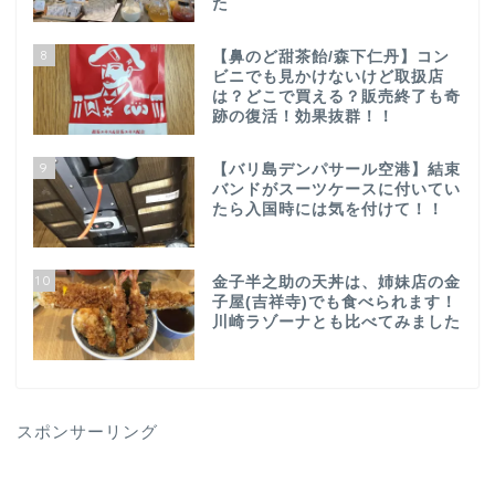
た
8
【鼻のど甜茶飴/森下仁丹】コン
ビニでも見かけないけど取扱店
は？どこで買える？販売終了も奇
跡の復活！効果抜群！！
9
【バリ島デンパサール空港】結束
バンドがスーツケースに付いてい
たら入国時には気を付けて！！
10
金子半之助の天丼は、姉妹店の金
子屋(吉祥寺)でも食べられます！
川崎ラゾーナとも比べてみました
スポンサーリング