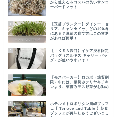
から使える＆コスパの良いサンコ
ーバードマット
4
【豆苗プランター】ダイソー、セ
リア、キャン★ドゥ、どの100均
にある？豆苗の育て方はこの容器
があれば簡単！
5
【ＩＫＥＡ渋谷】イケア渋谷限定
バッグ（スルキス キャリー バッ
グ）が使いやすいぞ！
6
【モスバーガー】ロカボ（糖質制
限）中には、菜摘みテリヤキチキ
ンより、菜摘みモス野菜がお勧め
7
ホテルメトロポリタン川崎ブッフ
ェ【 Terrace and Table 】朝食
ブッフェが美味しゅうございまし