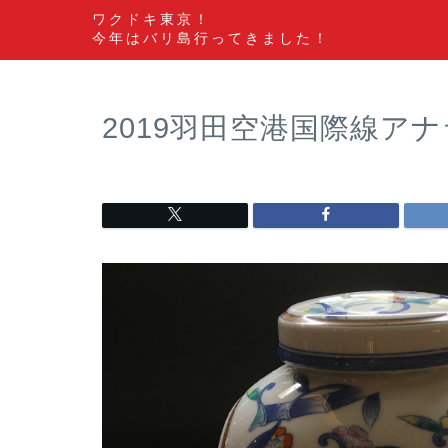
ワクドキ東京！
今年はバリ島行ってきました！
2019羽田空港国際線ア