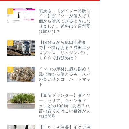
裏技も！【ダイソー通販サ
1
イト】ダイソーが個人で１
個から購入できるようにな
りました。送料は？店舗受
け取りは？
【国分寺から成田空港ま
2
で】バスはある？成田エク
スプレス、リムジンバス、
ＬＣＣでお勧めは？
インコの床材に超お勧め！
3
雛の時から使える＆コスパ
の良いサンコーバードマッ
ト
【豆苗プランター】ダイソ
4
ー、セリア、キャン★ド
ゥ、どの100均にある？豆
苗の育て方はこの容器があ
れば簡単！
【ＩＫＥＡ渋谷】イケア渋
5