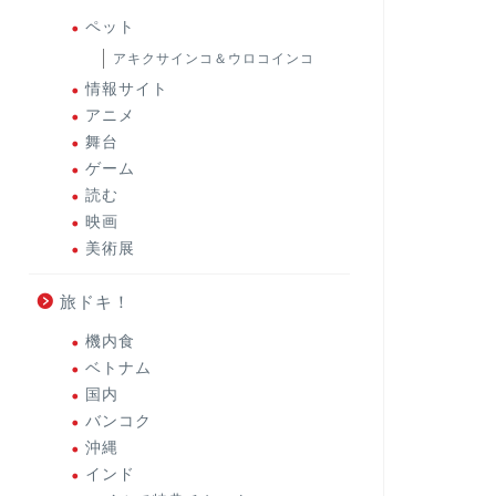
ペット
アキクサインコ＆ウロコインコ
情報サイト
アニメ
舞台
ゲーム
読む
映画
美術展
旅ドキ！
機内食
ベトナム
国内
バンコク
沖縄
インド