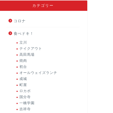
カテゴリー
コロナ
食べドキ！
立川
テイクアウト
高田馬場
焼肉
初台
オールウェイズランチ
成城
町屋
ロカボ
国分寺
一橋学園
吉祥寺