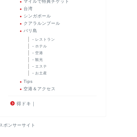
マイルで特典チケット
台湾
シンガポール
クアラルンプール
バリ島
－レストラン
－ホテル
－空港
－観光
－エステ
－お土産
Tips
空港＆アクセス
得ドキ｜
スポンサーサイト