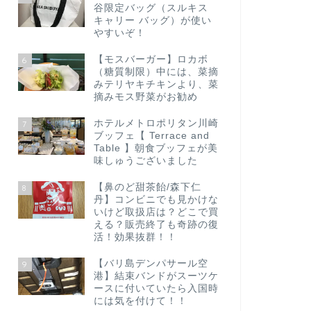
谷限定バッグ（スルキス
キャリー バッグ）が使い
やすいぞ！
【モスバーガー】ロカボ
6
（糖質制限）中には、菜摘
みテリヤキチキンより、菜
摘みモス野菜がお勧め
ホテルメトロポリタン川崎
7
ブッフェ【 Terrace and
Table 】朝食ブッフェが美
味しゅうございました
【鼻のど甜茶飴/森下仁
8
丹】コンビニでも見かけな
いけど取扱店は？どこで買
える？販売終了も奇跡の復
活！効果抜群！！
【バリ島デンパサール空
9
港】結束バンドがスーツケ
ースに付いていたら入国時
には気を付けて！！