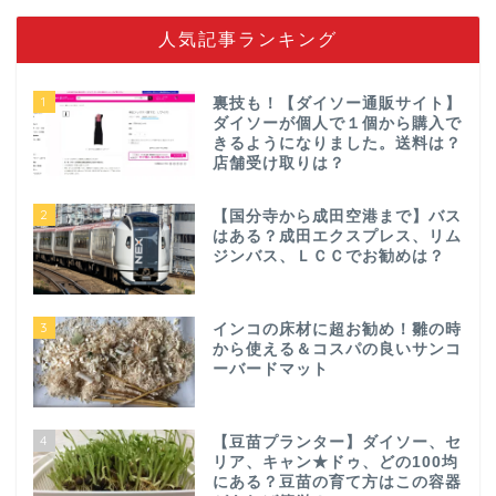
人気記事ランキング
1
裏技も！【ダイソー通販サイト】
ダイソーが個人で１個から購入で
きるようになりました。送料は？
店舗受け取りは？
2
【国分寺から成田空港まで】バス
はある？成田エクスプレス、リム
ジンバス、ＬＣＣでお勧めは？
3
インコの床材に超お勧め！雛の時
から使える＆コスパの良いサンコ
ーバードマット
4
【豆苗プランター】ダイソー、セ
リア、キャン★ドゥ、どの100均
にある？豆苗の育て方はこの容器