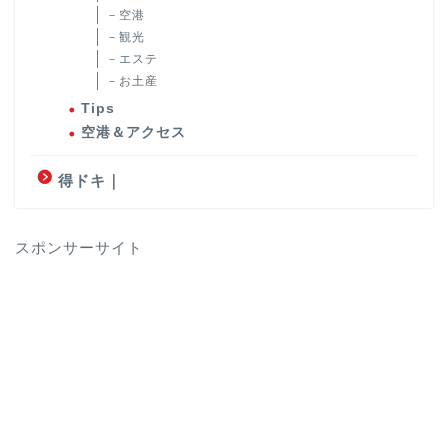
－空港
－観光
－エステ
－お土産
Tips
空港＆アクセス
得ドキ｜
スポンサーサイト