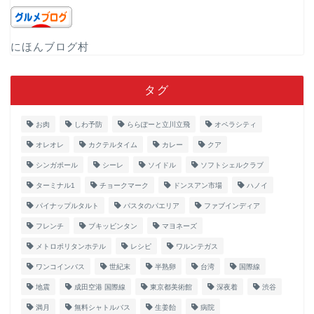
にほんブログ村
タグ
お肉
しわ予防
ららぽーと立川立飛
オペラシティ
オレオレ
カクテルタイム
カレー
クア
シンガポール
シーレ
ソイドル
ソフトシェルクラブ
ターミナル1
チョークマーク
ドンスアン市場
ハノイ
パイナップルタルト
パスタのパエリア
ファブインディア
フレンチ
ブキッビンタン
マヨネーズ
メトロポリタンホテル
レシピ
ワルンテガス
ワンコインバス
世紀末
半熟卵
台湾
国際線
地震
成田空港 国際線
東京都美術館
深夜着
渋谷
満月
無料シャトルバス
生姜飴
病院