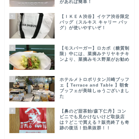
があれば簡単！
5
【ＩＫＥＡ渋谷】イケア渋谷限定
バッグ（スルキス キャリー バッ
グ）が使いやすいぞ！
6
【モスバーガー】ロカボ（糖質制
限）中には、菜摘みテリヤキチキ
ンより、菜摘みモス野菜がお勧め
7
ホテルメトロポリタン川崎ブッフ
ェ【 Terrace and Table 】朝食
ブッフェが美味しゅうございまし
た
8
【鼻のど甜茶飴/森下仁丹】コン
ビニでも見かけないけど取扱店
は？どこで買える？販売終了も奇
跡の復活！効果抜群！！