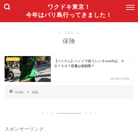
ワクドキ東京！
今年はバリ島行ってきました！
― TAG ―
保険
ベトナム
【ベトナム】ハノイで使うレンタルwifiは、４
Ｇ？３Ｇ？容量は無制限？
2019年11月9日
HOME
保険
スポンサーリンク