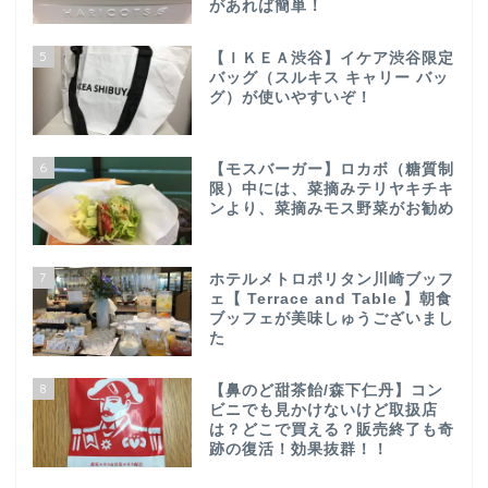
があれば簡単！
5
【ＩＫＥＡ渋谷】イケア渋谷限定
バッグ（スルキス キャリー バッ
グ）が使いやすいぞ！
6
【モスバーガー】ロカボ（糖質制
限）中には、菜摘みテリヤキチキ
ンより、菜摘みモス野菜がお勧め
7
ホテルメトロポリタン川崎ブッフ
ェ【 Terrace and Table 】朝食
ブッフェが美味しゅうございまし
た
8
【鼻のど甜茶飴/森下仁丹】コン
ビニでも見かけないけど取扱店
は？どこで買える？販売終了も奇
跡の復活！効果抜群！！