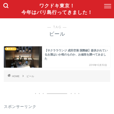
ワクドキ東京！
今年はバリ島行ってきました！
― TAG ―
ビール
旅ドキ！
【サクララウンジ 成田空港 国際線】提供されてい
るお酒はいか程のものか、お値段を調べてみまし
た
2019年10月30日
HOME
ビール
スポンサーリンク