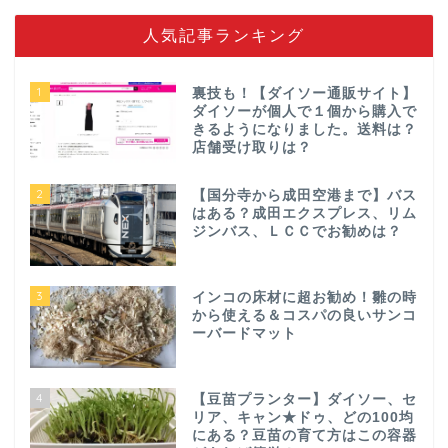
人気記事ランキング
1
裏技も！【ダイソー通販サイト】
ダイソーが個人で１個から購入で
きるようになりました。送料は？
店舗受け取りは？
2
【国分寺から成田空港まで】バス
はある？成田エクスプレス、リム
ジンバス、ＬＣＣでお勧めは？
3
インコの床材に超お勧め！雛の時
から使える＆コスパの良いサンコ
ーバードマット
4
【豆苗プランター】ダイソー、セ
リア、キャン★ドゥ、どの100均
にある？豆苗の育て方はこの容器