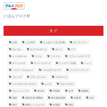
にほんブログ村
タグ
お肉
しわ予防
ららぽーと立川立飛
オペラシティ
オレオレ
カクテルタイム
カレー
クア
シンガポール
シーレ
ソイドル
ソフトシェルクラブ
ターミナル1
チョークマーク
ドンスアン市場
ハノイ
パイナップルタルト
パスタのパエリア
ファブインディア
フレンチ
ブキッビンタン
マヨネーズ
メトロポリタンホテル
レシピ
ワルンテガス
ワンコインバス
世紀末
半熟卵
台湾
国際線
地震
成田空港 国際線
東京都美術館
深夜着
渋谷
満月
無料シャトルバス
生姜飴
病院