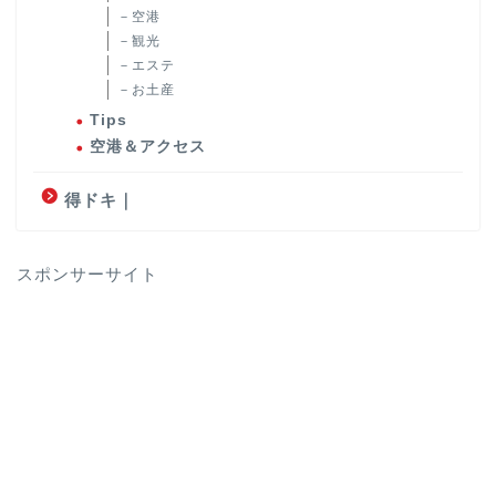
－空港
－観光
－エステ
－お土産
Tips
空港＆アクセス
得ドキ｜
スポンサーサイト