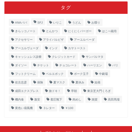
タグ
ANAパパ
SFJ
いりこ
うどん
お喋り
きらッコノート
とんかつ
にくにくバーガー
はこべ栽培
アクセサリー
アライバルビザ
アーユルベーダ
アーユルヴェーダ
インド
カヤトースト
キャッシュレス診療
クレジットカード
サンバルマタ
ダイソー
チケット
チョコレート
ハーリエン
パリ
フットクリーム
ベルエポック
ポーク玉子
中劇場
佐古忠彦
保険
夏マスク
夏休み
始発
成田エクスプレス
旅ドキ！
早朝
東京芝大門くろぎ
機内食
激安
着圧靴下
肉めし
雑貨
高田馬場
黄色い扇風機
３レター
￥100