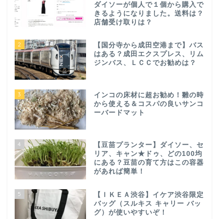
ダイソーが個人で１個から購入で
きるようになりました。送料は？
店舗受け取りは？
2
【国分寺から成田空港まで】バス
はある？成田エクスプレス、リム
ジンバス、ＬＣＣでお勧めは？
3
インコの床材に超お勧め！雛の時
から使える＆コスパの良いサンコ
ーバードマット
4
【豆苗プランター】ダイソー、セ
リア、キャン★ドゥ、どの100均
にある？豆苗の育て方はこの容器
があれば簡単！
5
【ＩＫＥＡ渋谷】イケア渋谷限定
バッグ（スルキス キャリー バッ
グ）が使いやすいぞ！