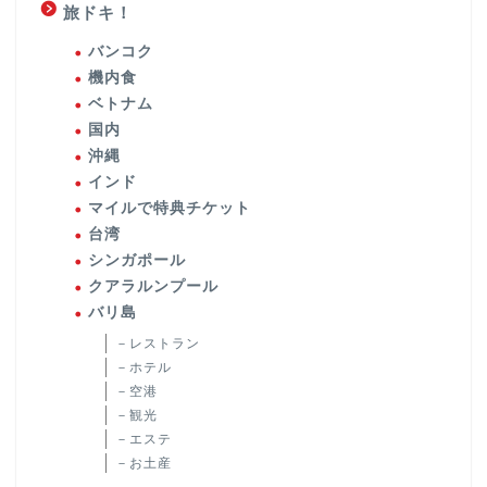
旅ドキ！
バンコク
機内食
ベトナム
国内
沖縄
インド
マイルで特典チケット
台湾
シンガポール
クアラルンプール
バリ島
－レストラン
－ホテル
－空港
－観光
－エステ
－お土産