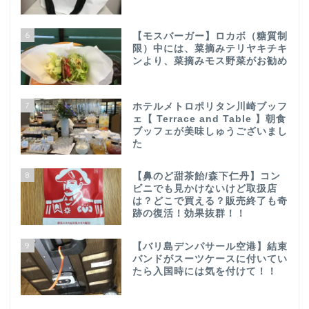
6
【モスバーガー】ロカボ（糖質制
限）中には、菜摘みテリヤキチキ
ンより、菜摘みモス野菜がお勧め
7
ホテルメトロポリタン川崎ブッフ
ェ【 Terrace and Table 】朝食
ブッフェが美味しゅうございまし
た
8
【鼻のど甜茶飴/森下仁丹】コン
ビニでも見かけないけど取扱店
は？どこで買える？販売終了も奇
跡の復活！効果抜群！！
9
【バリ島デンパサール空港】結束
バンドがスーツケースに付いてい
たら入国時には気を付けて！！