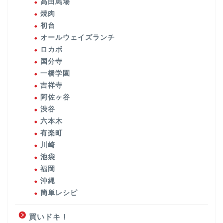
高田馬場
焼肉
初台
オールウェイズランチ
ロカボ
国分寺
一橋学園
吉祥寺
阿佐ヶ谷
渋谷
六本木
有楽町
川崎
池袋
福岡
沖縄
簡単レシピ
買いドキ！